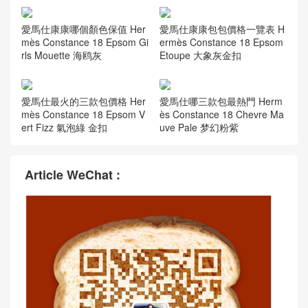
Hermès handbag Kelly 25cm
K1石榴紅 Rouge grenat Eps
om
赫耳墨斯 康斯坦斯空姐包 Her
mes Constance Mini 14cm C
K89黑色
愛馬仕空姐包圖片大全Herme
凱莉包臺北官網 Hermes Kell
s Constance 19cm i6極致粉
y28cm Epsom K1石榴紅 Rou
Rose Extreme
ge grenat
愛馬仕康康哪個顏色保值 Her
愛馬仕康康包包價格一覽表 H
mès Constance 18 Epsom Gi
ermès Constance 18 Epsom
rls Mouette 海鸥灰
Etoupe 大象灰金扣