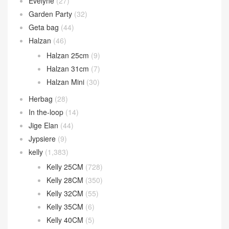
Bolide
(224)
Bolide 1923 Mini
(93)
Bolide 25cm
(52)
bolide 27cm
(74)
Bolide 31cm
(4)
Calvi 卡包
(38)
Chaine d’Ancre
(14)
Constance
(895)
Constance 19CM
(571)
Constance 24CM
(216)
Constance 26CM
(29)
Constance Wallet
(80)
Evelyne
(27)
Garden Party
(32)
Geta bag
(44)
Halzan
(46)