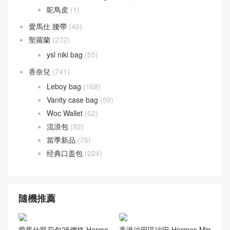
愛馬仕 拖鞋
(121)
愛馬仕 皮革
(415)
Barenia 馬鞍皮
(44)
Box calfskin
(1)
Chevre Mysore 山羊皮
(20)
Doblis Suede 麂皮
(6)
Evercolor 皮革
(34)
Jonathan Leather
(13)
Taurillion Novillo
(10)
Taurillon Clemence 皮
(24)
Togo leather
(12)
尼羅鱷魚 兩點 Nilo crocodile
(27)
灣鱷 倒 V Porosus
(43)
美洲鱷魚 方塊 Alligator
(42)
鴕鳥皮
(1)
愛馬仕 腰帶
(40)
聖羅蘭
(272)