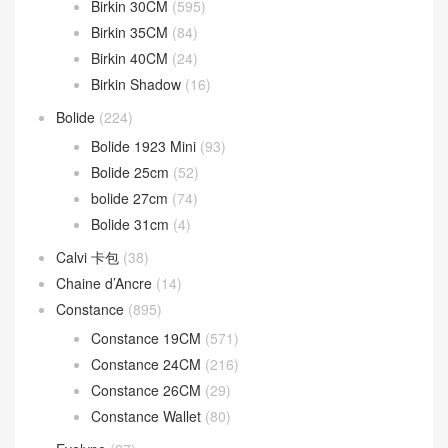
分類目錄
Bag strap
(13)
Béarn mini
(37)
Bearn wallet
(161)
Birkin
(1,945)
Birkin 20cm
(17)
Birkin 25CM
(1,228)
Birkin 30CM
(595)
Birkin 35CM
(84)
Birkin 40CM
(24)
Birkin Shadow
(16)