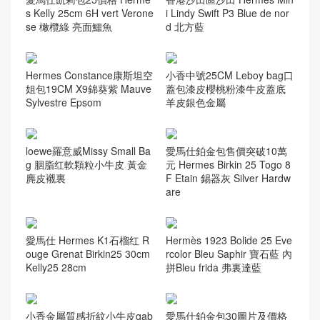
ysl niki bag
(55)
香奈兒
(741)
Leboy bag
(168)
Vanity case bag
(59)
Woc Wallet
(62)
流浪包
(82)
當季新品
(76)
经典口盖包
(224)
隨機推薦
愛馬仕凱莉包25價格 Herme
香港沙田區沙田 Hermes Min
s Kelly 25cm 6H vert Verone
i Lindy Swift P3 Blue de nor
se 橄欖綠 亮面鱷魚
d 北方藍