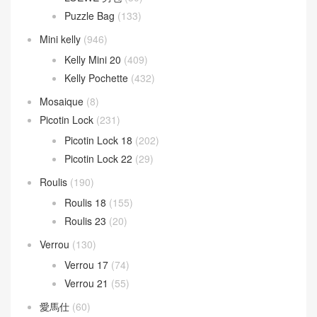
Kelly pocket
(18)
Kelly Wallet
(81)
Kelly 24/24
(118)
Kelly depeches
(31)
Lindy
(341)
Lindy 26CM
(164)
Lindy 30CM
(47)
Lindy mini
(131)
Loewe 羅意威
(391)
Barcelona Bag
(19)
Hammock Bag
(53)
LOEWE 女包
(121)
LOEWE 男包
(30)
Puzzle Bag
(133)
Mini kelly
(946)
Kelly Mini 20
(409)