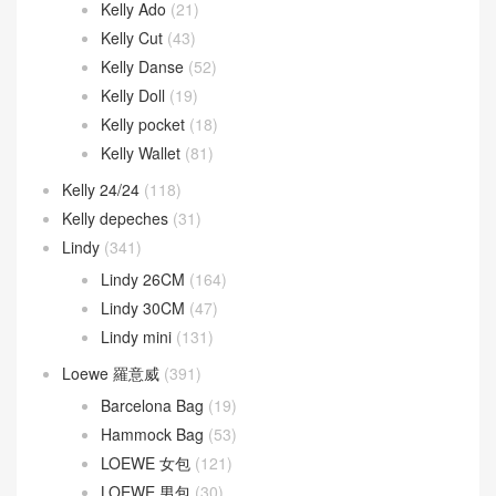
Halzan 25cm
(9)
Halzan 31cm
(7)
Halzan Mini
(30)
Herbag
(28)
In the-loop
(14)
Jige Elan
(44)
Jypsiere
(9)
kelly
(1,383)
Kelly 25CM
(728)
Kelly 28CM
(350)
Kelly 32CM
(55)
Kelly 35CM
(6)
Kelly 40CM
(5)
Kelly Ado
(21)
Kelly Cut
(43)
Kelly Danse
(52)
Kelly Doll
(19)