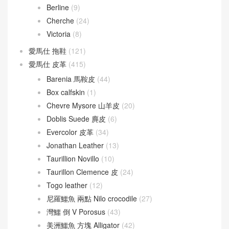
Kelly Pochette
(432)
Mosaique
(8)
Picotin Lock
(231)
Picotin Lock 18
(202)
Picotin Lock 22
(29)
Roulis
(190)
Roulis 18
(155)
Roulis 23
(20)
Verrou
(130)
Verrou 17
(74)
Verrou 21
(55)
愛馬仕
(60)
Berline
(9)
Cherche
(24)
Victoria
(8)