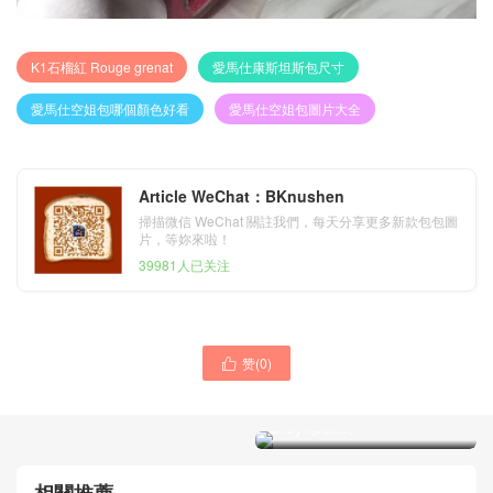
K1石榴紅 Rouge grenat
愛馬仕康斯坦斯包尺寸
愛馬仕空姐包哪個顏色好看
愛馬仕空姐包圖片大全
Article WeChat：BKnushen
掃描微信 WeChat 關註我們，每天分享更多新款包包圖
片，等妳來啦！
39981人已关注
赞(
0
)

Hermes Constance 19cm
everycolor CK80 Pearl
Grey 珍珠灰