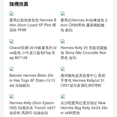
Woc Wallet
(62)
流浪包
(82)
當季新品
(76)
经典口盖包
(224)
隨機推薦
愛馬仕新加坡包包 Hermes B
愛馬仕Hermes lindy琳迪包 2
irkin 25cm Lizard 5P Pink 櫻
6cm CK89黑色 霧面兩點鱷
花粉 PHW
魚 銀扣
Chanel官網 2018春夏系列 bl
Hermès Kelly 25 亮面尼羅鱷
ue藍色 小牛皮口蓋包Flap B
魚 Shiny Nilo Crocodile Noir
ag A57128
黑色 金扣