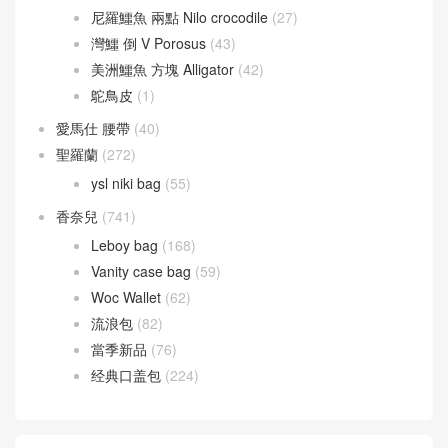
Chevre Mysore 山羊皮
(20)
Doblis Suede 麂皮
(6)
Evercolor 皮革
(34)
Jonathan Leather
(13)
Taurillion Novillo
(10)
Taurillon Clemence 皮
(24)
Togo leather
(12)
尼羅鱷魚 兩點 Nilo crocodile
(27)
灣鱷 倒 V Porosus
(43)
美洲鱷魚 方塊 Alligator
(42)
鴕鳥皮
(1)
愛馬仕 腰帶
(40)
聖羅蘭
(272)
ysl niki bag
(55)
香奈兒
(741)
Leboy bag
(168)
Vanity case bag
(59)