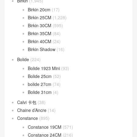
分類目錄
Bag strap
(13)
Béarn mini
(37)
Bearn wallet
(161)
Birkin
(1,945)
Birkin 20cm
(17)
Birkin 25CM
(1,228)
Birkin 30CM
(595)
Birkin 35CM
(84)
Birkin 40CM
(24)
Birkin Shadow
(16)
Bolide
(224)
Bolide 1923 Mini
(93)
Bolide 25cm
(52)
bolide 27cm
(74)