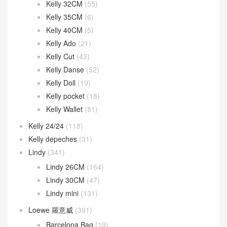
In the-loop
(14)
Jige Elan
(44)
Jypsiere
(9)
kelly
(1,383)
Kelly 25CM
(728)
Kelly 28CM
(350)
Kelly 32CM
(55)
Kelly 35CM
(6)
Kelly 40CM
(5)
Kelly Ado
(21)
Kelly Cut
(43)
Kelly Danse
(52)
Kelly Doll
(19)
Kelly pocket
(18)
Kelly Wallet
(81)
Kelly 24/24
(118)
Kelly depeches
(31)