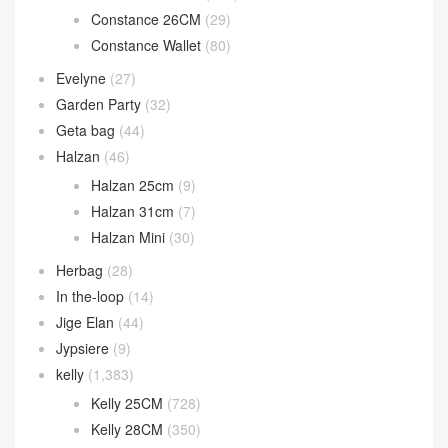
Bolide 31cm
(4)
Calvi 卡包
(38)
Chaine d’Ancre
(14)
Constance
(895)
Constance 19CM
(571)
Constance 24CM
(216)
Constance 26CM
(29)
Constance Wallet
(80)
Evelyne
(27)
Garden Party
(32)
Geta bag
(44)
Halzan
(46)
Halzan 25cm
(9)
Halzan 31cm
(7)
Halzan Mini
(30)
Herbag
(28)