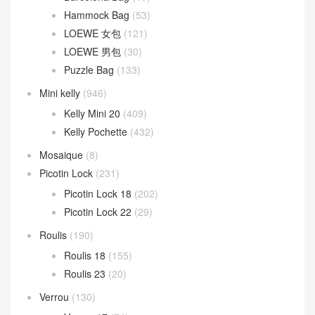
Lindy
(341)
Lindy 26CM
(164)
Lindy 30CM
(47)
Lindy mini
(131)
Loewe 羅意威
(391)
Barcelona Bag
(19)
Hammock Bag
(53)
LOEWE 女包
(121)
LOEWE 男包
(30)
Puzzle Bag
(133)
Mini kelly
(946)
Kelly Mini 20
(409)
Kelly Pochette
(432)
Mosaique
(8)
Picotin Lock
(231)
Picotin Lock 18
(202)