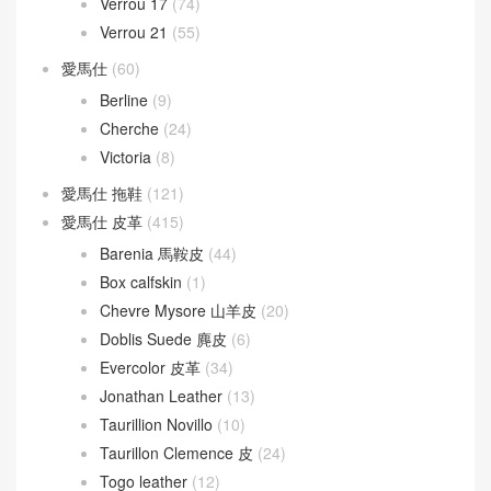
Picotin Lock 22
(29)
Roulis
(190)
Roulis 18
(155)
Roulis 23
(20)
Verrou
(130)
Verrou 17
(74)
Verrou 21
(55)
愛馬仕
(60)
Berline
(9)
Cherche
(24)
Victoria
(8)
愛馬仕 拖鞋
(121)
愛馬仕 皮革
(415)
Barenia 馬鞍皮
(44)
Box calfskin
(1)