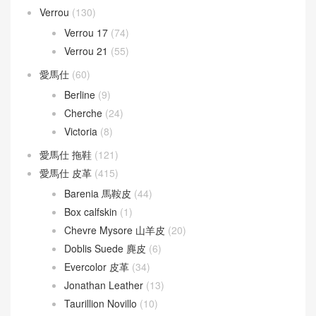
Verrou
(130)
Verrou 17
(74)
Verrou 21
(55)
愛馬仕
(60)
Berline
(9)
Cherche
(24)
Victoria
(8)
愛馬仕 拖鞋
(121)
愛馬仕 皮革
(415)
Barenia 馬鞍皮
(44)
Box calfskin
(1)
Chevre Mysore 山羊皮
(20)
Doblis Suede 麂皮
(6)
Evercolor 皮革
(34)
Jonathan Leather
(13)
Taurillion Novillo
(10)