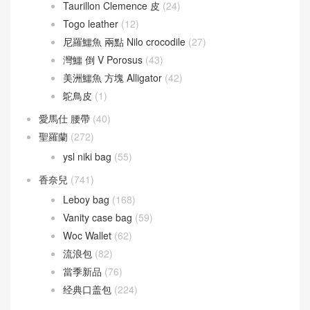
Taurillon Clemence 皮
(24)
Togo leather
(12)
尼羅鱷魚 兩點 Nilo crocodile
(27)
灣鱷 倒 V Porosus
(43)
美洲鱷魚 方塊 Alligator
(42)
鴕鳥皮
(1)
愛馬仕 腰帶
(40)
聖羅蘭
(272)
ysl niki bag
(55)
香奈兒
(741)
Leboy bag
(168)
Vanity case bag
(59)
Woc Wallet
(62)
流浪包
(82)
當季新品
(76)
经典口盖包
(224)