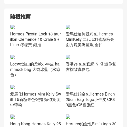
隨機推薦
Hermes Picotin Lock 18 taur
愛馬仕迷妳凱莉包 Hermes
illon Clemence 10 Craie 9R
MiniKelly 二代 c31蜜糖棕亮
Lime 檸檬黃 銀扣
面方塊美洲鱷魚 金扣
Loewe進口的柔軟小牛皮 ha
香港ysl包包官網 NIKI 迷你复
mmock bag 大號冰藍（水綠
古褶皱真皮包
色）
愛馬仕Hermes Mini Kelly Sw
愛馬仕鉑金包Hermes Birkin
ift T5新糖果色银扣 類似於 紅
25cm Bag Togo小牛皮 CK8
中帶粉
9黑色/Q5國旗紅
Hong Kong Hermes Kelly 25
Hermes鉑金包Birkin togo 30