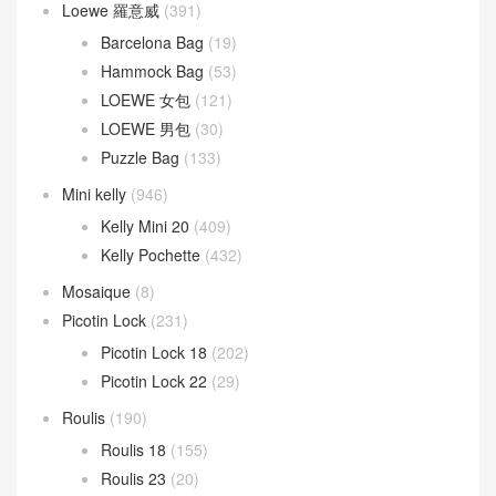
Loewe 羅意威
(391)
Barcelona Bag
(19)
Hammock Bag
(53)
LOEWE 女包
(121)
LOEWE 男包
(30)
Puzzle Bag
(133)
Mini kelly
(946)
Kelly Mini 20
(409)
Kelly Pochette
(432)
Mosaique
(8)
Picotin Lock
(231)
Picotin Lock 18
(202)
Picotin Lock 22
(29)
Roulis
(190)
Roulis 18
(155)
Roulis 23
(20)