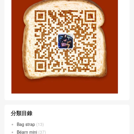
分類目錄
Bag strap
(13)
Béarn mini
(37)