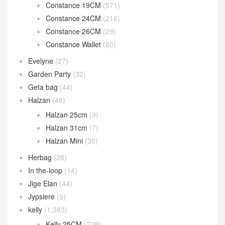
Constance 19CM
(571)
Constance 24CM
(216)
Constance 26CM
(29)
Constance Wallet
(80)
Evelyne
(27)
Garden Party
(32)
Geta bag
(44)
Halzan
(46)
Halzan 25cm
(9)
Halzan 31cm
(7)
Halzan Mini
(30)
Herbag
(28)
In the-loop
(14)
Jige Elan
(44)
Jypsiere
(9)
kelly
(1,383)
Kelly 25CM
(728)