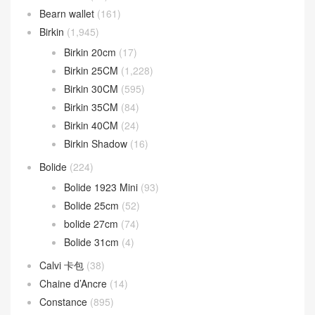
Bearn wallet
(161)
Birkin
(1,945)
Birkin 20cm
(17)
Birkin 25CM
(1,228)
Birkin 30CM
(595)
Birkin 35CM
(84)
Birkin 40CM
(24)
Birkin Shadow
(16)
Bolide
(224)
Bolide 1923 Mini
(93)
Bolide 25cm
(52)
bolide 27cm
(74)
Bolide 31cm
(4)
Calvi 卡包
(38)
Chaine d’Ancre
(14)
Constance
(895)