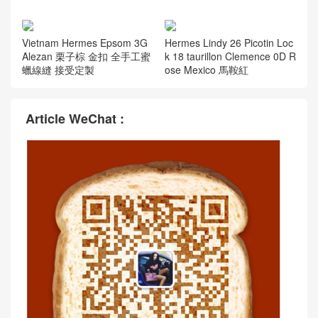
Vietnam Hermes Epsom 3G
Hermes Lindy 26 Picotin Loc
Alezan 栗子棕 金扣 全手工蜜
k 18 taurillon Clemence 0D R
蠟線縫 接受定製
ose Mexico 馬鞍紅
Article WeChat :