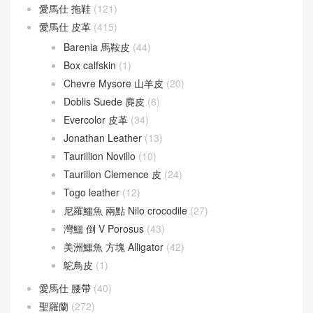
愛馬仕 拖鞋
(121)
愛馬仕 皮革
(415)
Barenia 馬鞍皮
(44)
Box calfskin
(1)
Chevre Mysore 山羊皮
(20)
Doblis Suede 麂皮
(6)
Evercolor 皮革
(34)
Jonathan Leather
(13)
Taurillion Novillo
(10)
Taurillon Clemence 皮
(24)
Togo leather
(12)
尼羅鱷魚 兩點 Nilo crocodile
(27)
灣鱷 倒 V Porosus
(43)
美洲鱷魚 方塊 Alligator
(42)
鴕鳥皮
(1)
愛馬仕 腰帶
(40)
聖羅蘭
(272)