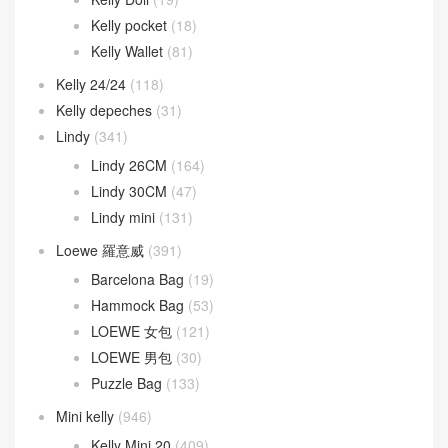
Kelly pocket
(18)
Kelly Wallet
(81)
Kelly 24/24
(118)
Kelly depeches
(31)
Lindy
(341)
Lindy 26CM
(164)
Lindy 30CM
(47)
Lindy mini
(131)
Loewe 羅意威
(391)
Barcelona Bag
(19)
Hammock Bag
(53)
LOEWE 女包
(121)
LOEWE 男包
(30)
Puzzle Bag
(133)
Mini kelly
(946)
Kelly Mini 20
(409)