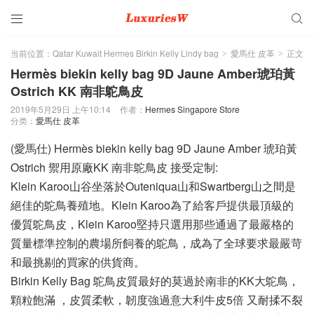


当前位置：
Qatar Kuwait Hermes Birkin Kelly Lindy bag
愛馬仕 皮革
正文
>
>
Hermès biekin kelly bag 9D Jaune Amber琥珀黃
Ostrich KK 南非鴕鳥皮
2019年5月29日 上午10:14
作者：
Hermes Singapore Store
分类：
愛馬仕 皮革
(愛馬仕) Hermès biekin kelly bag 9D Jaune Amber 琥珀黃
Ostrich 禦用原廠KK 南非鴕鳥皮 接受定制:
Klein Karoo山谷坐落於Outeniqua山和Swartberg山之間是
絕佳的鴕鳥養殖地。Klein Karoo為了給客戶提供最頂級的
優質鴕鳥皮，Klein Karoo堅持只選用那些通過了最嚴格的
質量標準控制的農場所飼養的鴕鳥，成為了全球要求最嚴苛
和最挑剔的買家的供貨商。
Birkin Kelly Bag 鴕鳥皮質最好的莫過於南非的KK大鴕鳥，
顆粒飽滿 ，皮質柔軟，韌度強過意大利牛皮5倍 又耐揉不裂