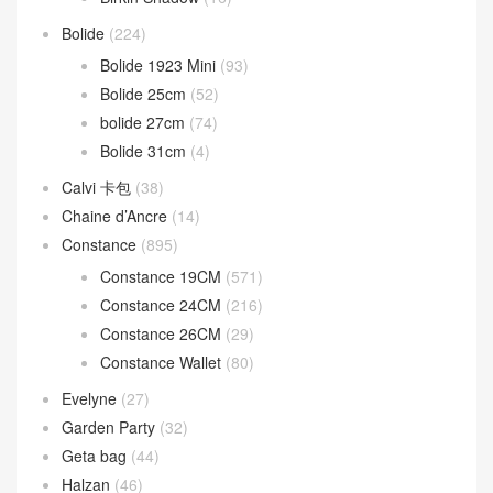
Bolide
(224)
Bolide 1923 Mini
(93)
Bolide 25cm
(52)
bolide 27cm
(74)
Bolide 31cm
(4)
Calvi 卡包
(38)
Chaine d’Ancre
(14)
Constance
(895)
Constance 19CM
(571)
Constance 24CM
(216)
Constance 26CM
(29)
Constance Wallet
(80)
Evelyne
(27)
Garden Party
(32)
Geta bag
(44)
Halzan
(46)