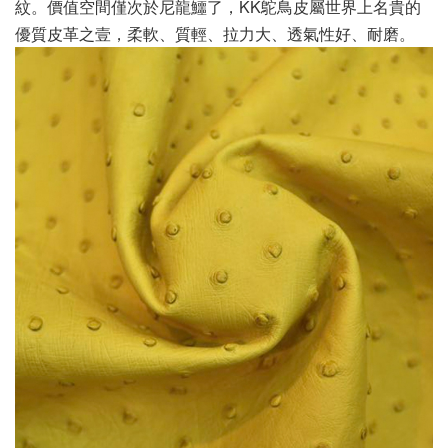
紋。價值空間僅次於尼龍鱷了，KK鴕鳥皮屬世界上名貴的
優質皮革之壹，柔軟、質輕、拉力大、透氣性好、耐磨。