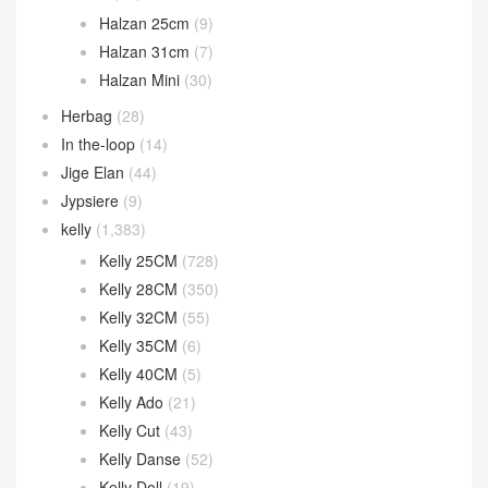
Halzan 25cm
(9)
Halzan 31cm
(7)
Halzan Mini
(30)
Herbag
(28)
In the-loop
(14)
Jige Elan
(44)
Jypsiere
(9)
kelly
(1,383)
Kelly 25CM
(728)
Kelly 28CM
(350)
Kelly 32CM
(55)
Kelly 35CM
(6)
Kelly 40CM
(5)
Kelly Ado
(21)
Kelly Cut
(43)
Kelly Danse
(52)
Kelly Doll
(19)