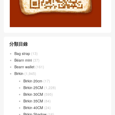
分類目錄
Bag strap
(13)
Béarn mini
(37)
Bearn wallet
(161)
Birkin
(1,945)
Birkin 20cm
(17)
Birkin 25CM
(1,228)
Birkin 30CM
(595)
Birkin 35CM
(84)
Birkin 40CM
(24)
Birkin Shadow
(16)