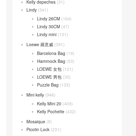
Kelly depeches
(31)
Lindy
(341)
Lindy 26CM
(164)
Lindy 30CM
(47)
Lindy mini
(131)
Loewe 羅意威
(391)
Barcelona Bag
(19)
Hammock Bag
(53)
LOEWE 女包
(121)
LOEWE 男包
(30)
Puzzle Bag
(133)
Mini kelly
(946)
Kelly Mini 20
(409)
Kelly Pochette
(432)
Mosaique
(8)
Picotin Lock
(231)