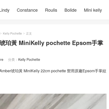
Lindy
Constance
Roulis
Bolide
Mini kelly
Kelly Pochette
正文
>
>
r琥珀黃 MiniKelly pochette Epsom手掌
re
分类：
Kelly Pochette
mber琥珀黃 MiniKelly 22cm pochette 禦用原廠Epsom手掌紋