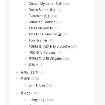
Chevre Mysore 山羊皮
(20)
Doblis Suede 麂皮
(6)
Evercolor 皮革
(34)
Jonathan Leather
(13)
Taurillion Novillo
(10)
Taurillon Clemence 皮
(24)
Togo leather
(12)
尼羅鱷魚 兩點 Nilo crocodile
(27)
灣鱷 倒 V Porosus
(43)
美洲鱷魚 方塊 Alligator
(42)
鴕鳥皮
(1)
愛馬仕 腰帶
(40)
聖羅蘭
(272)
ysl niki bag
(55)
香奈兒
(741)
Leboy bag
(168)