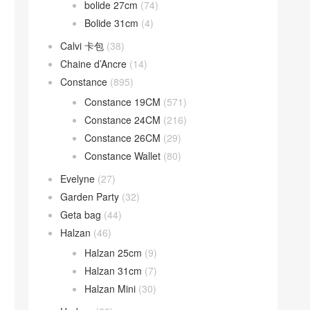
bolide 27cm
(74)
Bolide 31cm
(4)
Calvi 卡包
(38)
Chaine d’Ancre
(14)
Constance
(895)
Constance 19CM
(571)
Constance 24CM
(216)
Constance 26CM
(29)
Constance Wallet
(80)
Evelyne
(27)
Garden Party
(32)
Geta bag
(44)
Halzan
(46)
Halzan 25cm
(9)
Halzan 31cm
(7)
Halzan Mini
(30)