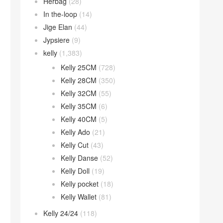
Herbag
(28)
In the-loop
(14)
Jige Elan
(44)
Jypsiere
(9)
kelly
(1,383)
Kelly 25CM
(728)
Kelly 28CM
(350)
Kelly 32CM
(55)
Kelly 35CM
(6)
Kelly 40CM
(5)
Kelly Ado
(21)
Kelly Cut
(43)
Kelly Danse
(52)
Kelly Doll
(19)
Kelly pocket
(18)
Kelly Wallet
(81)
Kelly 24/24
(118)