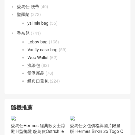
愛馬仕 腰帶
(40)
聖羅蘭
(272)
ysl niki bag
(55)
香奈兒
(741)
Leboy bag
(168)
Vanity case bag
(59)
Woc Wallet
(62)
流浪包
(82)
當季新品
(76)
经典口盖包
(224)
隨機推薦
愛馬仕Hermes 經典款女士涼
愛馬仕女包價格與圖片限量
鞋 H型拖鞋 鴕鳥皮Ostrich le
版 Hermes Birkin 25 Togo C