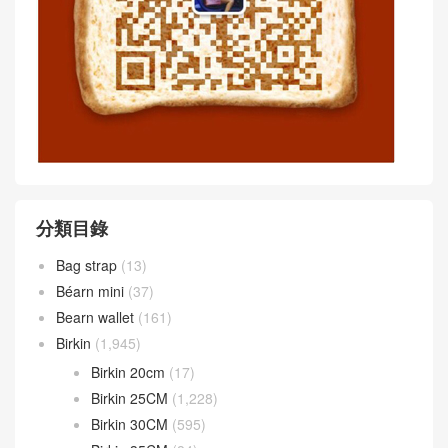
分類目錄
Bag strap
(13)
Béarn mini
(37)
Bearn wallet
(161)
Birkin
(1,945)
Birkin 20cm
(17)
Birkin 25CM
(1,228)
Birkin 30CM
(595)