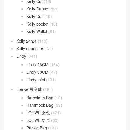
Kelly Cut
(43)
Kelly Danse
(52)
Kelly Doll
(19)
Kelly pocket
(18)
Kelly Wallet
(81)
Kelly 24/24
(118)
Kelly depeches
(31)
Lindy
(341)
Lindy 26CM
(164)
Lindy 30CM
(47)
Lindy mini
(131)
Loewe 羅意威
(391)
Barcelona Bag
(19)
Hammock Bag
(53)
LOEWE 女包
(121)
LOEWE 男包
(30)
Puzzle Bag
(133)