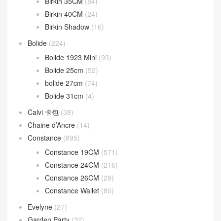
Birkin 35CM
(84)
Birkin 40CM
(24)
Birkin Shadow
(16)
Bolide
(224)
Bolide 1923 Mini
(93)
Bolide 25cm
(52)
bolide 27cm
(74)
Bolide 31cm
(4)
Calvi 卡包
(38)
Chaine d’Ancre
(14)
Constance
(895)
Constance 19CM
(571)
Constance 24CM
(216)
Constance 26CM
(29)
Constance Wallet
(80)
Evelyne
(27)
Garden Party
(32)