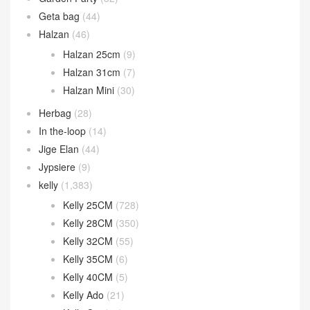
Geta bag
(44)
Halzan
(46)
Halzan 25cm
(9)
Halzan 31cm
(7)
Halzan Mini
(30)
Herbag
(28)
In the-loop
(14)
Jige Elan
(44)
Jypsiere
(9)
kelly
(1,383)
Kelly 25CM
(728)
Kelly 28CM
(350)
Kelly 32CM
(55)
Kelly 35CM
(6)
Kelly 40CM
(5)
Kelly Ado
(21)