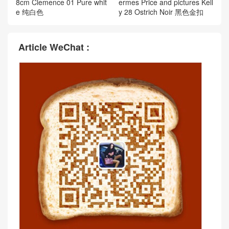
8cm Clemence 01 Pure whit
ermes Price and pictures Kell
e 纯白色
y 28 Ostrich Noir 黑色金扣
Article WeChat :