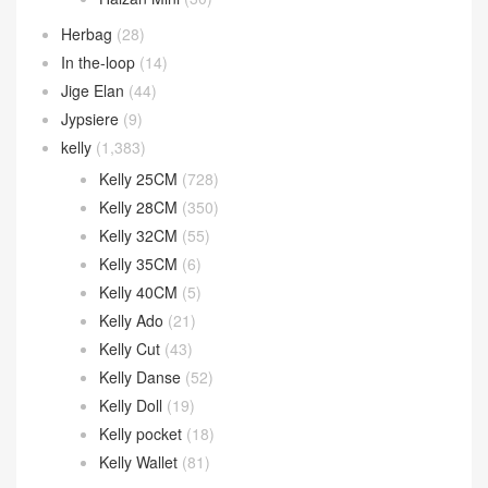
Herbag
(28)
In the-loop
(14)
Jige Elan
(44)
Jypsiere
(9)
kelly
(1,383)
Kelly 25CM
(728)
Kelly 28CM
(350)
Kelly 32CM
(55)
Kelly 35CM
(6)
Kelly 40CM
(5)
Kelly Ado
(21)
Kelly Cut
(43)
Kelly Danse
(52)
Kelly Doll
(19)
Kelly pocket
(18)
Kelly Wallet
(81)