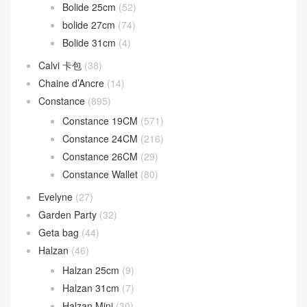
Bolide 25cm
(52)
bolide 27cm
(74)
Bolide 31cm
(4)
Calvi 卡包
(38)
Chaine d’Ancre
(14)
Constance
(895)
Constance 19CM
(571)
Constance 24CM
(216)
Constance 26CM
(29)
Constance Wallet
(80)
Evelyne
(27)
Garden Party
(32)
Geta bag
(44)
Halzan
(46)
Halzan 25cm
(9)
Halzan 31cm
(7)
Halzan Mini
(30)