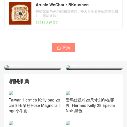
Article WeChat：BKnushen
掃描微信 WeChat 關註我們，每天分享更多新款包包圖
片，等妳來啦！
39981人已关注
馬來西亞吉隆坡凱莉包
赞(
0
)

Malaysia HERMES Kelly
新加坡買愛馬仕包包
28cm Togo Q5國旗紅 Rose
Hermes Kelly 28cm 8F
casaque
Etain 錫器灰 Togo凱莉包
相關推薦
Taiwan Hermes Kelly bag 28
愛馬仕凱莉28尺寸刻印在哪
cm 9I玉蘭粉Rose Magnolia T
裏 Hermes Kelly 28 Epsom
ogo小牛皮
Noir 黑色