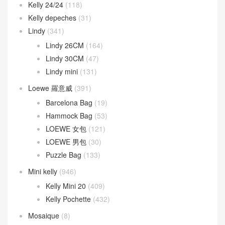
Kelly 24/24
(118)
Kelly depeches
(31)
Lindy
(341)
Lindy 26CM
(164)
Lindy 30CM
(47)
Lindy mini
(131)
Loewe 羅意威
(391)
Barcelona Bag
(19)
Hammock Bag
(53)
LOEWE 女包
(121)
LOEWE 男包
(30)
Puzzle Bag
(133)
Mini kelly
(946)
Kelly Mini 20
(409)
Kelly Pochette
(432)
Mosaique
(8)