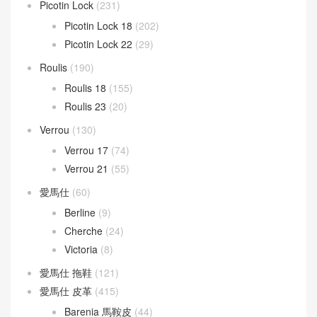
Picotin Lock
(231)
Picotin Lock 18
(202)
Picotin Lock 22
(29)
Roulis
(190)
Roulis 18
(155)
Roulis 23
(20)
Verrou
(130)
Verrou 17
(74)
Verrou 21
(55)
愛馬仕
(60)
Berline
(9)
Cherche
(24)
Victoria
(8)
愛馬仕 拖鞋
(121)
愛馬仕 皮革
(415)
Barenia 馬鞍皮
(44)