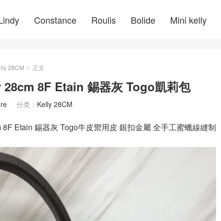
Lindy
Constance
Roulis
Bolide
Mini kelly
lly 28CM
正文
>
28cm 8F Etain 錫器灰 Togo凱莉包
re
分类：
Kelly 28CM
8cm 8F Etain 錫器灰 Togo牛皮禦用皮 銀扣金屬 全手工蜜蠟線縫制