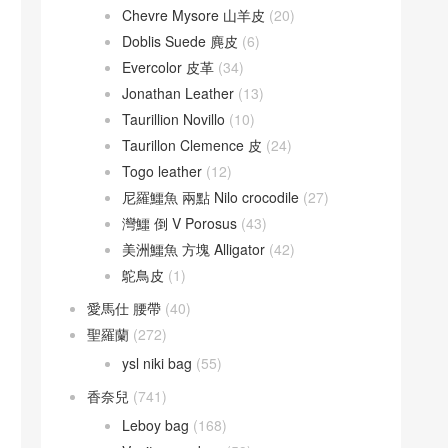
Chevre Mysore 山羊皮
(20)
Doblis Suede 麂皮
(6)
Evercolor 皮革
(34)
Jonathan Leather
(13)
Taurillion Novillo
(10)
Taurillon Clemence 皮
(24)
Togo leather
(12)
尼羅鱷魚 兩點 Nilo crocodile
(27)
灣鱷 倒 V Porosus
(43)
美洲鱷魚 方塊 Alligator
(42)
鴕鳥皮
(1)
愛馬仕 腰帶
(40)
聖羅蘭
(272)
ysl niki bag
(55)
香奈兒
(741)
Leboy bag
(168)