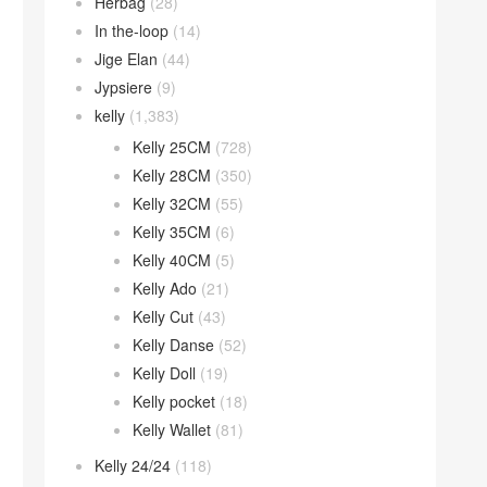
Herbag
(28)
In the-loop
(14)
Jige Elan
(44)
Jypsiere
(9)
kelly
(1,383)
Kelly 25CM
(728)
Kelly 28CM
(350)
Kelly 32CM
(55)
Kelly 35CM
(6)
Kelly 40CM
(5)
Kelly Ado
(21)
Kelly Cut
(43)
Kelly Danse
(52)
Kelly Doll
(19)
Kelly pocket
(18)
Kelly Wallet
(81)
Kelly 24/24
(118)