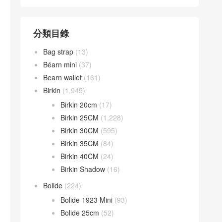
分類目錄
Bag strap
(13)
Béarn mini
(37)
Bearn wallet
(161)
Birkin
(1,945)
Birkin 20cm
(17)
Birkin 25CM
(1,228)
Birkin 30CM
(595)
Birkin 35CM
(84)
Birkin 40CM
(24)
Birkin Shadow
(16)
Bolide
(224)
Bolide 1923 Mini
(93)
Bolide 25cm
(52)