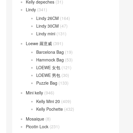
Kelly depeches
(31)
Lindy
(341)
Lindy 26CM
(164)
Lindy 30CM
(47)
Lindy mini
(131)
Loewe 羅意威
(391)
Barcelona Bag
(19)
Hammock Bag
(53)
LOEWE 女包
(121)
LOEWE 男包
(30)
Puzzle Bag
(133)
Mini kelly
(946)
Kelly Mini 20
(409)
Kelly Pochette
(432)
Mosaique
(8)
Picotin Lock
(231)