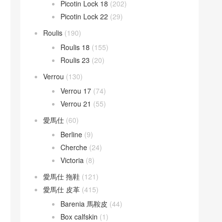
Picotin Lock 18
(202)
Picotin Lock 22
(29)
Roulis
(190)
Roulis 18
(155)
Roulis 23
(20)
Verrou
(130)
Verrou 17
(74)
Verrou 21
(55)
愛馬仕
(60)
Berline
(9)
Cherche
(24)
Victoria
(8)
愛馬仕 拖鞋
(121)
愛馬仕 皮革
(415)
Barenia 馬鞍皮
(44)
Box calfskin
(1)