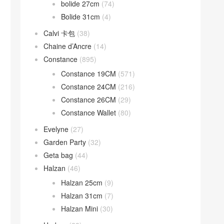
bolide 27cm
(74)
Bolide 31cm
(4)
Calvi 卡包
(38)
Chaine d’Ancre
(14)
Constance
(895)
Constance 19CM
(571)
Constance 24CM
(216)
Constance 26CM
(29)
Constance Wallet
(80)
Evelyne
(27)
Garden Party
(32)
Geta bag
(44)
Halzan
(46)
Halzan 25cm
(9)
Halzan 31cm
(7)
Halzan Mini
(30)